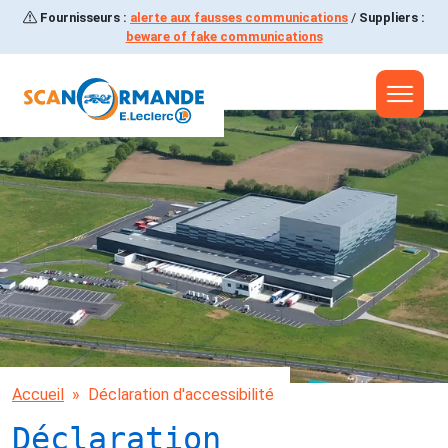
Fournisseurs :
alerte aux fausses communications
/
Suppliers :
Aller à la navigation
beware of fake communications
Aller au contenu principal
Aller au pied de page
Accueil
Déclaration d'accessibilité
Déclaration