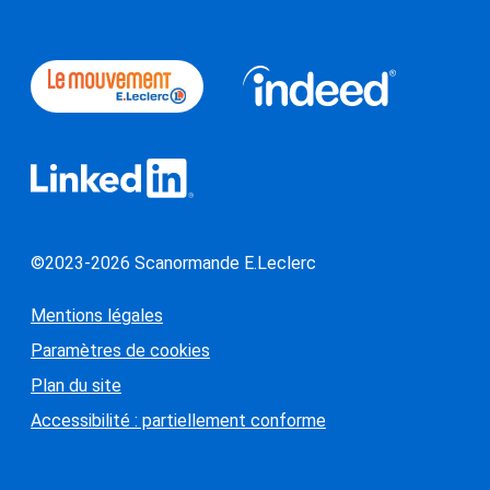
(ouvre dans 
(ouvre dans une nouvelle fenêtre)
(ouvre dans une nouvelle fenêtre)
Liens externes
Mentions et liens obligatoires
©2023-2026 Scanormande E.Leclerc
Mentions légales
Paramètres de cookies
Plan du site
Accessibilité : partiellement conforme