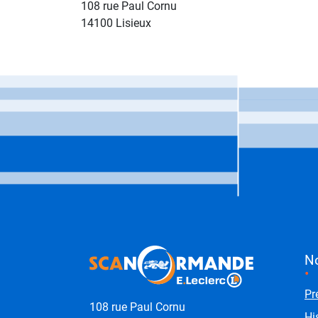
108 rue Paul Cornu
14100 Lisieux
Coordonnées et lie
M
No
Pr
108 rue Paul Cornu
Hi