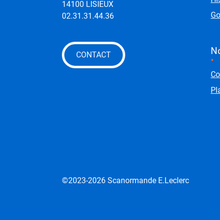
14100 LISIEUX
Go
02.31.31.44.36
No
CONTACT
Co
Pl
Liens externes
Mentions et liens o
©2023-2026 Scanormande E.Leclerc