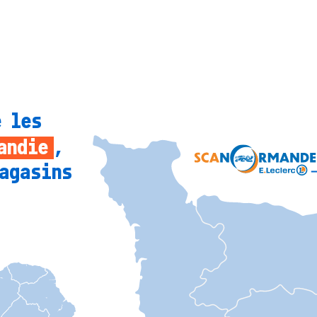
Localisation de la SC
e les
,
andie
agasins