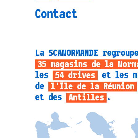
Contact
La SCANORMANDE regroup
35
magasins de la Norm
les
et les m
54
drives
de
l'Île de la Réunion
et des
.
Antilles