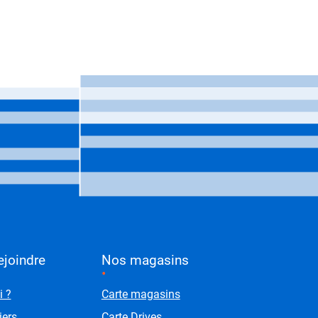
 page
ejoindre
Nos magasins
i ?
Carte magasins
iers
Carte Drives