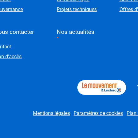
uvernance
Projets techniques
Offres d
us contacter
Nos actualités
ntact
an d'accès
(ouvre 
bligatoires
Mentions légales
Paramètres de cookies
Plan 