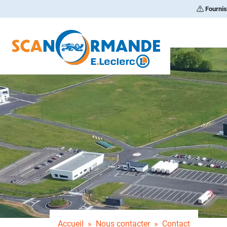
Fournis
enu principal
Aller au pied de page
Accueil
Nous contacter
Contact