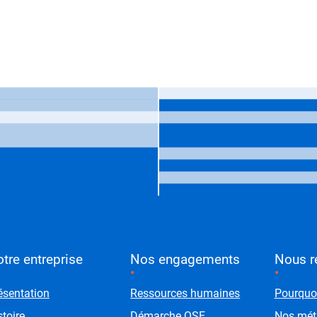
n vers la page d'accueil
enu principal de pied de
tre entreprise
Nos engagements
Nous r
ésentation
Ressources humaines
Pourquo
stoire
Démarche QSE
Nos mét