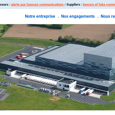
seurs :
alerte aux fausses communications
/
Suppliers :
beware of fake comm
Notre entreprise
Nos engagements
Nous re