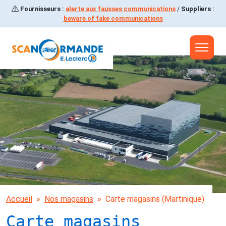
Fournisseurs :
alerte aux fausses communications
/
Suppliers :
Aller à la navigation
beware of fake communications
Aller au contenu principal
Aller au pied de page
Accueil
Nos magasins
Carte magasins (Martinique)
Carte magasins